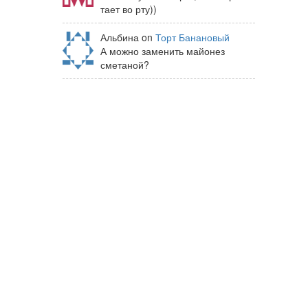
тает во рту))
Альбина on
Торт Банановый
А можно заменить майонез
сметаной?