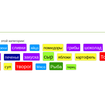
этой категории:
сливки
грибы
шоколад
помидоры
рехи
яйцо
сыр
Т
закуска
яблоки
картофель
печенье
творог
Рыба
суп
Мясо
перец