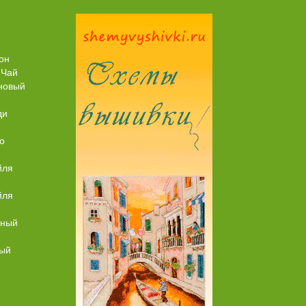
Торт со Свеклой
Торт Медовик Караме
он
 Чай
новый
ди
о
йля
йля
ьный
ный