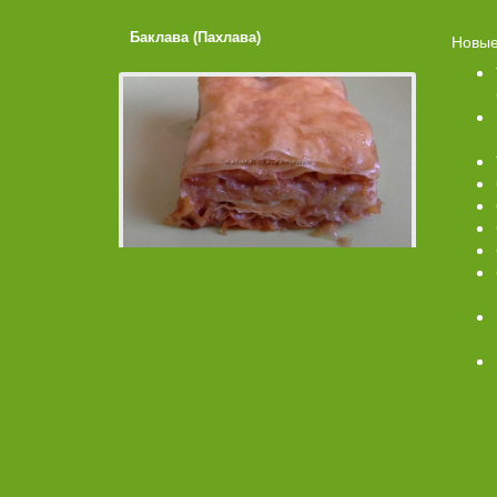
Баклава (Пахлава)
Лимонные
Новые
Помадко