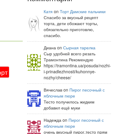
Катя
on
Торт Дамские пальчики
Спасибо за вкусный рецепт
торта, дети обожают торты,
обязательно приготовлю,
спасибо.
Диана on
Сырная тарелка
Сыр удобней всего резать
Трамонтина Рекомендую
https://tramontina.ua/posuda/nozhi-
орт
i-prinadlezhnosti/kuhonnye-
nozhy/cheese/
Вячеслав on
Пирог песочный с
яблочным пюре
Тесто получилось жидким
добавил ещё муки
Надежда on
Пирог песочный с
яблочным пюре
очень вкусный пирог,тесто прям