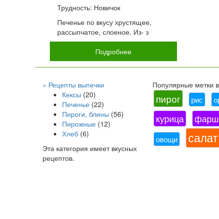
Трудность: Новичок
Печенье по вкусу хрустящее,
рассыпчатое, слоеное. Из- з
Подробнее
» Рецепты выпечки
Популярные метки в 
Кексы
(20)
пирог
рис
о
Печенье
(22)
Пироги, блины
(56)
курица
фарш
Пирожные
(12)
Хлеб
(6)
салат
овощи
Эта категория имеет
вкусных
рецептов.