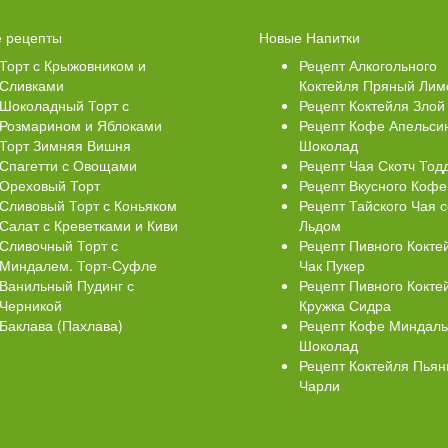
 Кексики с Сахарной
Ватрушки с творогом
 рецепты
Новые Напитки
й
Торт с Крыжовником и
Рецепт Алкогольного
Сливками
Коктейля Пряный Лим
Шоколадный Торт с
Рецепт Коктейля Злой
Розмарином и Яблоками
Рецепт Кофе Апельси
Торт Зимняя Вишня
Шоколад
Спагетти с Овощами
Рецепт Чая Скотч Тод
Ореховый Торт
Рецепт Вкусного Кофе
Сливовый Торт с Коньяком
Рецепт Тайского Чая с
Салат с Креветками и Киви
Льдом
Сливочный Торт с
Рецепт Пивного Кокте
Миндалем. Торт-Суфле
Чак Пукер
Ванильный Пудинг с
Рецепт Пивного Кокте
Черникой
Кружка Сидра
Баклава (Пахлава)
Рецепт Кофе Миндал
Шоколад
Рецепт Коктейля Пья
Чарли