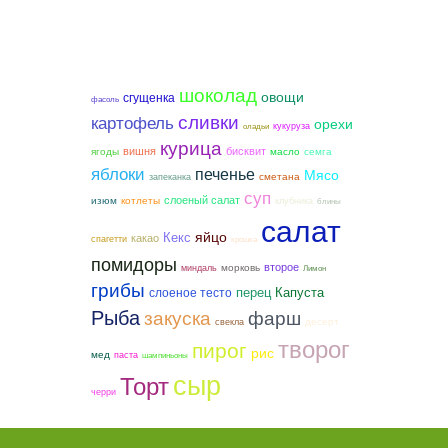
шоколад
овощи
сгущенка
фасоль
сливки
картофель
орехи
кукуруза
оладьи
курица
вишня
бисквит
ягоды
семга
масло
яблоки
печенье
Мясо
сметана
запеканка
суп
слоеный салат
котлеты
изюм
клубника
блины
салат
яйцо
Кекс
какао
спагетти
крошка
помидоры
второе
морковь
миндаль
Лимон
грибы
слоеное тесто
перец
Капуста
Рыба
закуска
фарш
десерт
свекла
творог
пирог
рис
мед
паста
шампиньоны
сыр
Торт
черри