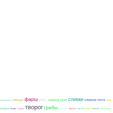
фарш
сливки
овощи
яйцо
слоеное тесто
слоеный салат
мед
шампиньоны
творог
грибы
масло
кукуруза
спагетти
паста
черри
свекла
запеканка
блины
оладьи