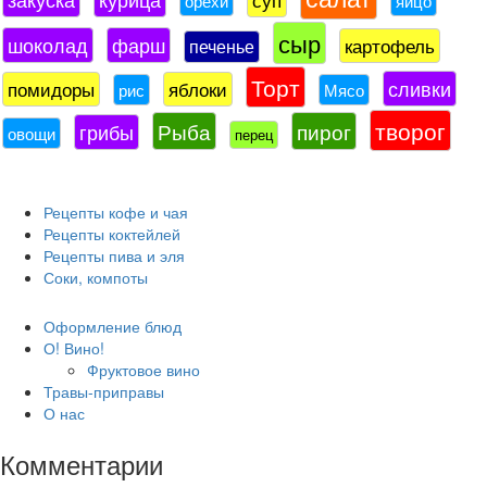
орехи
яйцо
сыр
шоколад
фарш
картофель
печенье
Торт
сливки
помидоры
яблоки
рис
Мясо
творог
Рыба
пирог
грибы
овощи
перец
Рецепты кофе и чая
Рецепты коктейлей
Рецепты пива и эля
Соки, компоты
Оформление блюд
О! Вино!
Фруктовое вино
Травы-приправы
О нас
Комментарии