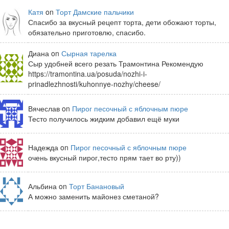
Катя
on
Торт Дамские пальчики
Спасибо за вкусный рецепт торта, дети обожают торты,
обязательно приготовлю, спасибо.
Диана on
Сырная тарелка
Сыр удобней всего резать Трамонтина Рекомендую
https://tramontina.ua/posuda/nozhi-i-
prinadlezhnosti/kuhonnye-nozhy/cheese/
Вячеслав on
Пирог песочный с яблочным пюре
Тесто получилось жидким добавил ещё муки
Надежда on
Пирог песочный с яблочным пюре
очень вкусный пирог,тесто прям тает во рту))
Альбина on
Торт Банановый
А можно заменить майонез сметаной?