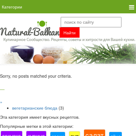
Категории
Sorry, no posts matched your criteria.
»
вегетарианские блюда
(3)
Эта категория имеет
вкусных рецептов.
Популярные метки в этой категории:
салат
закуска
курица
суп