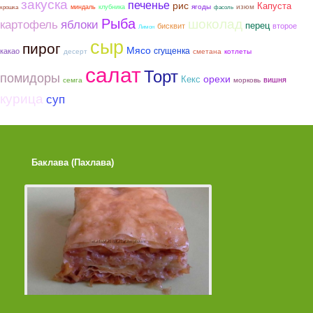
закуска
печенье
рис
Капуста
ягоды
изюм
миндаль
клубника
крошка
фасоль
Рыба
шоколад
картофель
яблоки
перец
бисквит
второе
Лимон
сыр
пирог
Мясо
сгущенка
какао
сметана
котлеты
десерт
салат
Торт
помидоры
орехи
Кекс
вишня
семга
морковь
курица
суп
Баклава (Пахлава)
Лимонные Кексики 
Помадкой