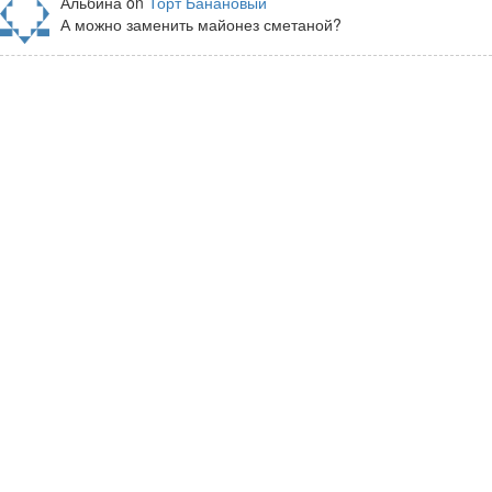
Альбина on
Торт Банановый
А можно заменить майонез сметаной?