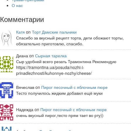
О нас
Комментарии
Катя
on
Торт Дамские пальчики
Спасибо за вкусный рецепт торта, дети обожают торты,
обязательно приготовлю, спасибо.
Диана on
Сырная тарелка
Сыр удобней всего резать Трамонтина Рекомендую
https://tramontina.ua/posuda/nozhi-i-
prinadlezhnosti/kuhonnye-nozhy/cheese/
Вячеслав on
Пирог песочный с яблочным пюре
Тесто получилось жидким добавил ещё муки
Надежда on
Пирог песочный с яблочным пюре
очень вкусный пирог,тесто прям тает во рту))