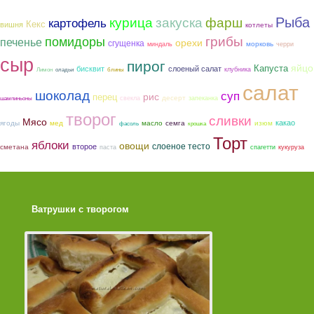
Рыба
курица
закуска
фарш
картофель
Кекс
вишня
котлеты
грибы
помидоры
печенье
орехи
сгущенка
морковь
миндаль
черри
сыр
пирог
яйцо
Капуста
бисквит
слоеный салат
клубника
Лимон
оладьи
блины
салат
шоколад
суп
рис
перец
десерт
свекла
запеканка
шампиньоны
творог
сливки
Мясо
какао
ягоды
мед
семга
масло
изюм
фасоль
крошка
Торт
яблоки
овощи
слоеное тесто
второе
сметана
паста
спагетти
кукуруза
Ватрушки с творогом
Торт со Свеклой